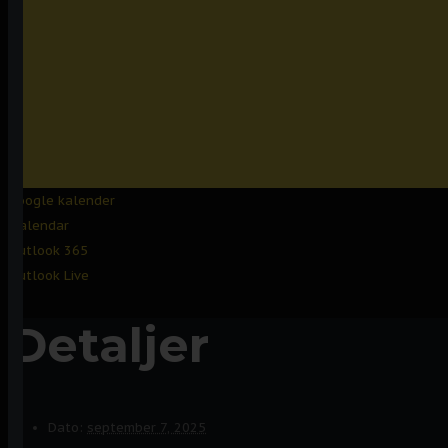
Google kalender
iCalendar
Outlook 365
Outlook Live
Detaljer
Dato:
september 7, 2025