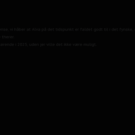
e, vi håber at Alva på det tidspunkt er faldet godt til i det fynske, d
 therer.
kørende i 2025, uden jer ville det ikke være muligt.