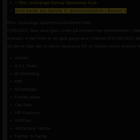
«
50cc challange Outrup Speedway Klub
Alva kører sin første 3. divisionsmatch i Brovst
»
D.07.09.2025, Skal Alva igen i ilden på hendes nye hjemmebane i Odens
storebælt, vi ser frem til en god gang race i Odense D.07.09.2025, Be
Vi vil gerne sige tak til Alva’s sponsore for at holdes Alva’s eventyr 
Ovethi.
D.A.S Team.
BJ Udlejning.
FRP.
DJ boringer.
Estrids pleje.
Carl Ras.
MP-Costums.
VVSPlan.
Artfactory Tattoo.
Farmor & Farfar.