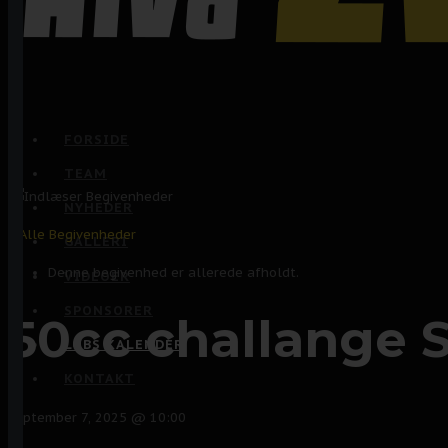
FORSIDE
TEAM
NYHEDER
« Alle Begivenheder
GALLERI
Denne begivenhed er allerede afholdt.
VIDEOER
SPONSORER
50cc challange 
LØBS KALENDER
KONTAKT
september 7, 2025 @ 10:00