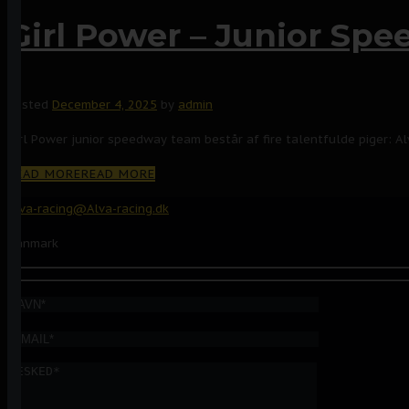
Girl Power – Junior Sp
Posted
December 4, 2025
by
admin
Girl Power junior speedway team består af fire talentfulde piger: Alv
READ MORE
READ MORE
Alva-racing@Alva-racing.dk
Danmark