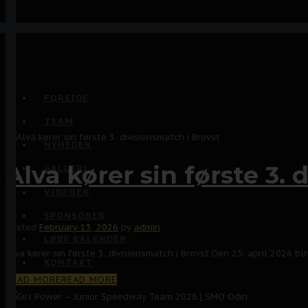
FORSIDE
TEAM
NYHEDER
Alva kører sin første 3.
GALLERI
VIDEOER
SPONSORER
Posted
February 13, 2026
by
admin
LØBS KALENDER
Alva kører sin første 3. divisionsmatch i Brovst Den 25. april 2026 bl
KONTAKT
READ MORE
READ MORE