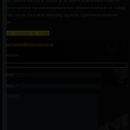
Alva Zwierko Racing er stolte af at kunne præsentere Folie Fix
som ny sponsor og samarbejdspartner. Aftalen markerer et vigtigt
skridt i Alvas fortsatte udvikling og rejse i speedwayverdenen.
Folie
READ MORE
READ MORE
Alva-racing@Alva-racing.dk
Danmark