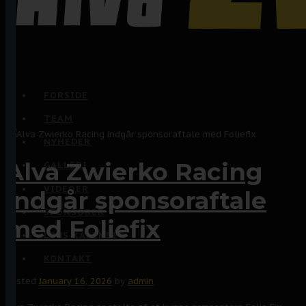
FORSIDE
TEAM
NYHEDER
Alva Zwierko Racing
GALLERI
VIDEOER
indgår sponsoraftale
SPONSORER
med Foliefix
LØBS KALENDER
KONTAKT
Posted
January 16, 2026
by
admin