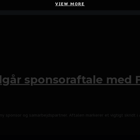
VIEW MORE
går sponsoraftale med F
ny sponsor og samarbejdspartner. Aftalen markerer et vigtigt skridt i 