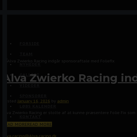
FORSIDE
TEAM
NYHEDER
Alva Zwierko Racing ind
GALLERI
VIDEOER
SPONSORER
Posted
January 16, 2026
by
admin
LØBS KALENDER
Alva Zwierko Racing er stolte af at kunne præsentere Folie Fix som 
KONTAKT
READ MORE
READ MORE
Alva-racing@Alva-racing.dk