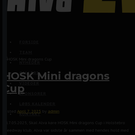
FORSIDE
TEAM
NYHEDER
HOSK Mini dragons
GALLERI
VIDEOER
Cup
SPONSORER
LØBS KALENDER
Posted
April 7, 2025
by
admin
KONTAKT
D.17.05.2025, Skal Alva køre HOSK Mini dragons Cup i Holstebro
speedway klub, Alva var sidste år sammen med hendes hold med