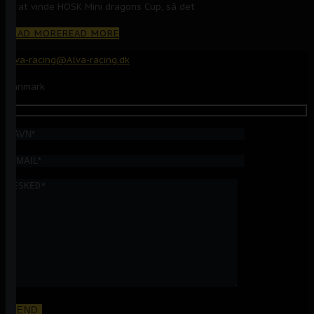
til at vinde HOSK Mini dragons Cup, så det
READ MORE
READ MORE
Alva-racing@Alva-racing.dk
Danmark