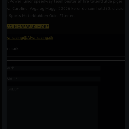
Girl Power junior speedway team består af fire talentfulde piger:
Alva, Caroline, Vega og Maggi. I 2026 kører de som hold i 3. division
for Sports Motorklubben Odin. Efter en
READ MORE
READ MORE
Alva-racing@Alva-racing.dk
Danmark