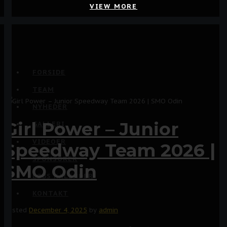
VIEW MORE
FORSIDE
TEAM
NYHEDER
Girl Power – Junior
GALLERI
VIDEOER
Speedway Team 2026 |
SPONSORER
SMO Odin
LØBS KALENDER
KONTAKT
Posted
December 4, 2025
by
admin