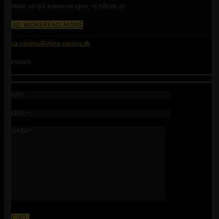
komme ud på banerne igen, vi håber at
READ MORE
READ MORE
Alva-racing@Alva-racing.dk
Danmark