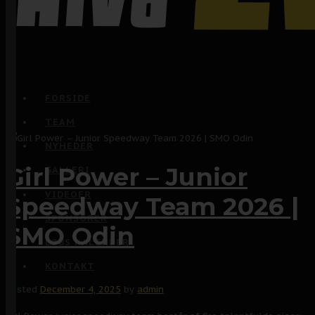
FORSIDE
TEAM
NYHEDER
Girl Power – Junior
GALLERI
VIDEOER
Speedway Team 2026 |
SPONSORER
SMO Odin
LØBS KALENDER
KONTAKT
Posted
December 4, 2025
by
admin