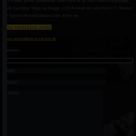
Girl Power junior speedway team består af fire talentfulde piger:
Alva, Caroline, Vega og Maggi. I 2026 kører de som hold i 3. division
for Sports Motorklubben Odin. Efter en
READ MORE
READ MORE
Alva-racing@Alva-racing.dk
Danmark