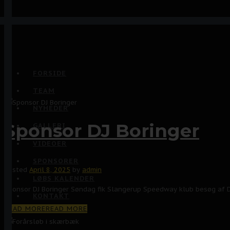
FORSIDE
TEAM
NYHEDER
Sponsor DJ Boringer
GALLERI
VIDEOER
SPONSORER
Posted
April 8, 2025
by
admin
LØBS KALENDER
Sponsor DJ Boringer Søndag fik Slangerup Speedway klub besøg af DJ
KONTAKT
READ MORE
READ MORE