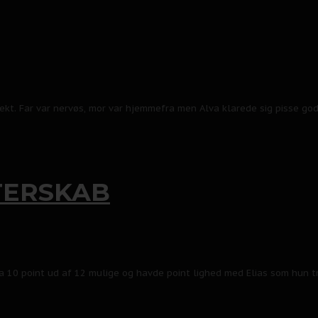
kt. Far var nervøs, mor var hjemmefra men Alva klarede sig pisse godt.
TERSKAB
a 10 point ud af 12 mulige og havde point lighed med Elias som hun 