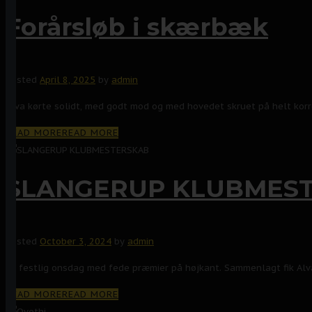
Forårsløb i skærbæk
Posted
April 8, 2025
by
admin
Alva kørte solidt, med godt mod og med hovedet skruet på helt korre
READ MORE
READ MORE
SLANGERUP KLUBMES
Posted
October 3, 2024
by
admin
En festlig onsdag med fede præmier på højkant. Sammenlagt fik Alv
READ MORE
READ MORE