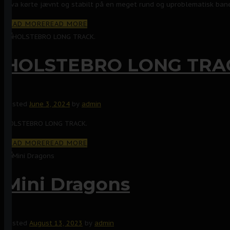
Alva kørte jævnt og stabilt på en meget rund og uproblematisk bane.
READ MORE
READ MORE
HOLSTEBRO LONG TRA
Posted
June 3, 2024
by
admin
HOLSTEBRO LONG TRACK.
READ MORE
READ MORE
Mini Dragons
Posted
August 13, 2023
by
admin