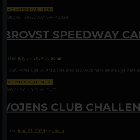
READ MORE
READ MORE
BROVST SPEEDWAY CA
Posted
July 27, 2024
by
admin
Så blev vores uge 30 afsluttet med løb. Alva har i denne uge haft
READ MORE
READ MORE
VOJENS CLUB CHALLE
Posted
June 23, 2024
by
admin