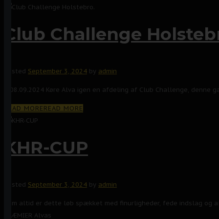
Club Challenge Holsteb
Posted
September 3, 2024
by
admin
D.08.09.2024 Køre Alva igen en afdeling af Club Challenge, denne g
READ MORE
READ MORE
KHR-CUP
Posted
September 3, 2024
by
admin
Som altid er dette løb spækket med finurligheder, fede indslag
PRÆMIER Alvas