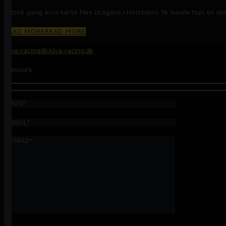
Sidste gang Alva kørte Mini Dragons i Holstebro fik havde hun en mid
READ MORE
READ MORE
Alva-racing@Alva-racing.dk
Danmark