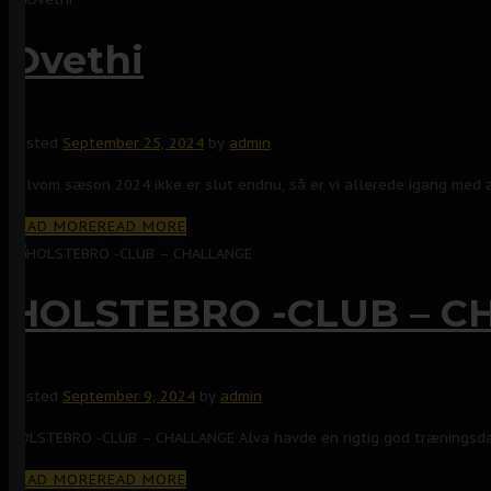
Ovethi
Posted
September 25, 2024
by
admin
Selvom sæson 2024 ikke er slut endnu, så er vi allerede igang med 
READ MORE
READ MORE
HOLSTEBRO -CLUB – C
Posted
September 9, 2024
by
admin
HOLSTEBRO -CLUB – CHALLANGE Alva havde en rigtig god træningsdag 
READ MORE
READ MORE