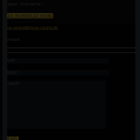
grupper. Alva kørte i
READ MORE
READ MORE
Alva-racing@Alva-racing.dk
Danmark