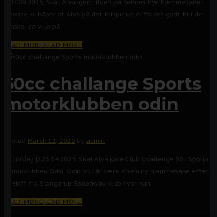
D.07.09.2025, Skal Alva igen i ilden på hendes nye hjemmebane i
Odense, vi håber at Alva på det tidspunkt er faldet godt til i det
fynske, da vi jo på
READ MORE
READ MORE
50cc challange Sports
motorklubben odin
Posted
March 12, 2025
by
admin
På lørdag D.26.04.2025. Skal Alva køre Club Challenge 50 i Sports
motorklubben Odin, Odin vil i år være Alva’s ny hjemmebane efter
et skift fra Slangerup Speedway klub hvor hun
READ MORE
READ MORE