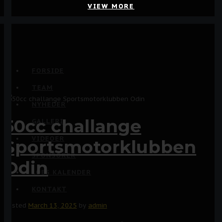
VIEW MORE
VIEW MORE
FORSIDE
TEAM
NYHEDER
50cc challange
GALLERI
VIDEOER
Sportsmotorklubben
SPONSORER
Odin
LØBS KALENDER
KONTAKT
Posted
March 13, 2025
by
admin