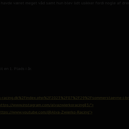
n havde været meget våd samt hun blev lidt usikker fordi nogle af dr
l en 1. Plads i år.
-racing.dk%2Findex.php%2F2023%2F07%2F29%2Fsommerstaevne-i-brovs
"https://www.instagram.com/alvazwierkoracing83/">
https://www.youtube.com/@Alva-Zwierko-Racing">