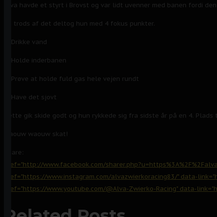
Alva havde et styrt i Brovst og var lidt uvenner med banen fordi de
På
trods af det deltog hun med 4 fokus punkter.
1. Drikke vand
2. Holde inderbanen
3. Prøve at holde fuld gas hele vejen rundt
4. Have det sjovt
Dette gik skide godt og hun rykkede sig fra sidste år på en 4. Plads ti
Waouw waouw skat!
Share:
href="http://www.facebook.com/sharer.php?u=https%3A%2F%2Falva
href="https://www.instagram.com/alvazwierkoracing83/" data-link=
href="https://www.youtube.com/@Alva-Zwierko-Racing" data-link="
Related Posts