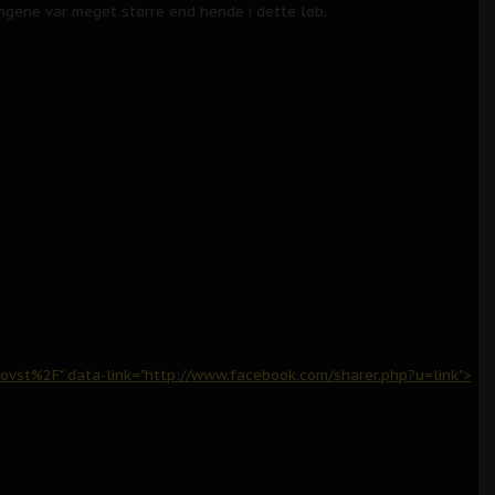
engene var meget større end hende i dette løb.
t%2F" data-link="http://www.facebook.com/sharer.php?u=link">