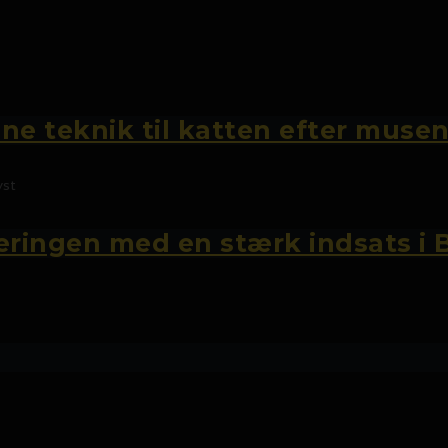
ane teknik til katten efter muse
ringen med en stærk indsats i 