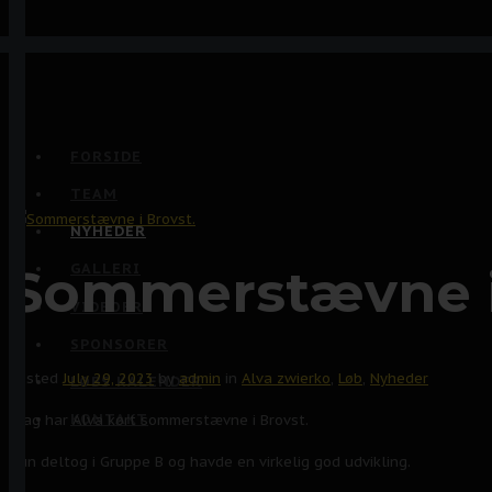
FORSIDE
TEAM
NYHEDER
Sommerstævne i
GALLERI
VIDEOER
SPONSORER
Posted
July 29, 2023
by
admin
in
Alva zwierko
,
Løb
,
Nyheder
LØBS KALENDER
KONTAKT
Idag har Alva kørt sommerstævne i Brovst.
Hun deltog i Gruppe B og havde en virkelig god udvikling.