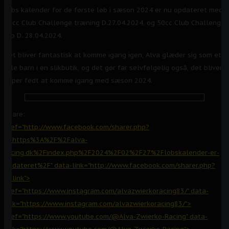
Løbs kalender for de første løb i sæson 2024 er nu opdateret med
50cc Club Challenge træning D.27.04.2024. og 50cc Club Challenge
løb D. 28.04.2024.
Det bliver fantastisk at komme igang igen, Alva glæder sig som et
lille barn i en slikbutik, og det gør far selvfølgelig også, det bliver
super fedt at komme igang med sæson 2024.
Share:
href="http://www.facebook.com/sharer.php?
u=https%3A%2F%2Falva-
racing.dk%2Findex.php%2F2024%2F02%2F27%2Flobskalender-er-
opdateret%2F" data-link="http://www.facebook.com/sharer.php?
u=link">
href="https://www.instagram.com/alvazwierkoracing83/" data-
link="https://www.instagram.com/alvazwierkoracing83/">
href="https://www.youtube.com/@Alva-Zwierko-Racing" data-