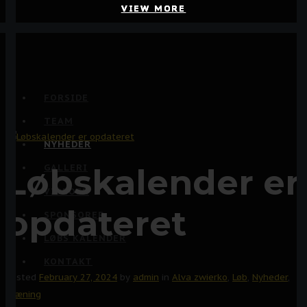
VIEW MORE
VIEW MORE
VIEW MORE
VIEW MORE
FORSIDE
TEAM
NYHEDER
Løbskalender er
GALLERI
VIDEOER
opdateret
SPONSORER
LØBS KALENDER
KONTAKT
Posted
February 27, 2024
by
admin
in
Alva zwierko
,
Løb
,
Nyheder
,
Træning