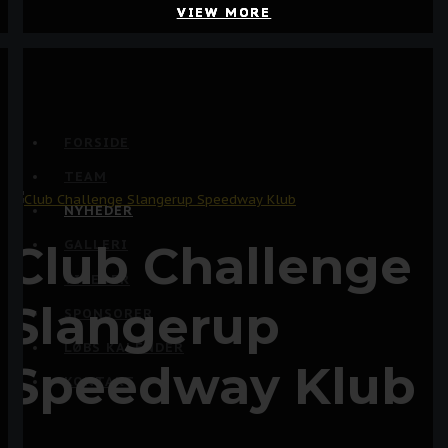
VIEW MORE
VIEW MORE
VIEW MORE
VIEW MORE
FORSIDE
TEAM
NYHEDER
Club Challenge
GALLERI
VIDEOER
Slangerup
SPONSORER
LØBS KALENDER
Speedway Klub
KONTAKT