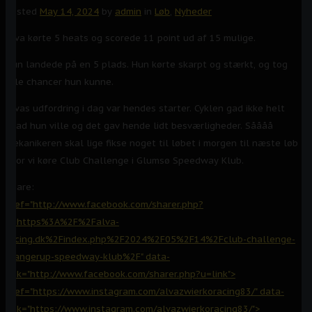
Posted
May 14, 2024
by
admin
in
Løb
,
Nyheder
Alva kørte 5 heats og scorede 11 point ud af 15 mulige.
Hun
landede på en 5 plads. Hun kørte skarpt og stærkt, og tog
alle chancer hun kunne.
Alvas udfordring i dag var hendes starter. Cyklen gad ikke helt
hvad hun ville og det gav hende lidt besværligheder. Såååå
mekanikeren skal lige fikse noget til løbet i morgen til næste løb
hvor vi køre Club Challenge i Glumsø Speedway Klub.
Share:
href="http://www.facebook.com/sharer.php?
u=https%3A%2F%2Falva-
racing.dk%2Findex.php%2F2024%2F05%2F14%2Fclub-challenge-
slangerup-speedway-klub%2F" data-
link="http://www.facebook.com/sharer.php?u=link">
href="https://www.instagram.com/alvazwierkoracing83/" data-
link="https://www.instagram.com/alvazwierkoracing83/">