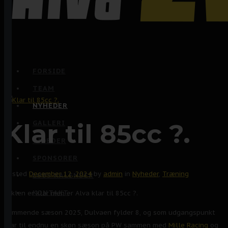
FORSIDE
TEAM
NYHEDER
Klar til 85cc ?.
GALLERI
VIDEOER
SPONSORER
Posted
December 12, 2024
by
admin
in
Nyheder
,
Træning
LØBS KALENDER
KONTAKT
Cyklen er klar men er Alva klar til 85cc ?.
Kommende sæson 2025, Dulvaen fylder 8, og som udgangspunkt
klar til endnu en skøn sæson på PW sammen med
Mille Racing
og